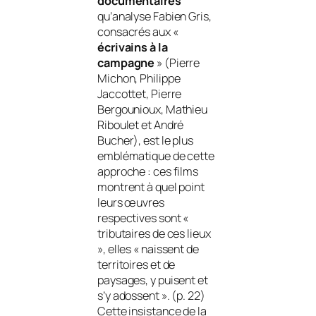
documentaires
qu’analyse Fabien Gris,
consacrés aux «
écrivains à la
campagne
» (Pierre
Michon, Philippe
Jaccottet, Pierre
Bergounioux, Mathieu
Riboulet et André
Bucher), est le plus
emblématique de cette
approche : ces films
montrent à quel point
leurs œuvres
respectives sont «
tributaires de ces lieux
», elles «
naissent de
territoires et de
paysages, y puisent et
s’y adossent
». (p. 22)
Cette insistance de la