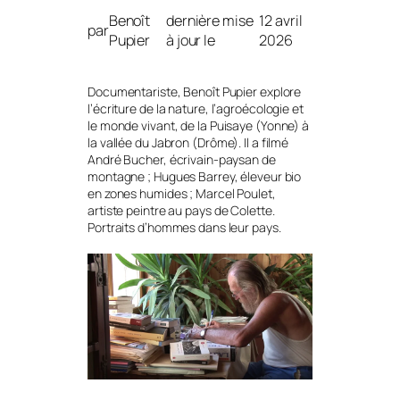
Benoît
dernière mise
12 avril
par
Pupier
à jour le
2026
Documentariste, Benoît Pupier explore
l’écriture de la
nature
, l’
agroécologie
et
le monde vivant, de la
Puisaye
(Yonne) à
la
vallée du Jabron
(Drôme). Il a filmé
André Bucher, écrivain-paysan de
montagne ; Hugues Barrey, éleveur bio
en
zones humides
; Marcel Poulet,
artiste peintre au pays de Colette.
Portraits d’hommes dans leur pays.