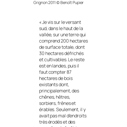
Grignon 2011 © Benoît Pupier
«
Je vis sur le versant
sud, dans le haut de la
vallée, sur une terre qui
comprend 200 hectares
de surface totale, dont
30 hectares défrichés
et cultivables. Le reste
est en landes, puis il
faut compter 87
hectares de bois
existants dont,
principalement, des
chênes, hêtres,
sorbiers, frênes et
érables. Seulement, il y
avait pas mal d’endroits
très érodés et des