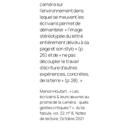
caméra sur
l’environnement dans
lequel se meuvent les
écrivains permet de
démanteler «
l’image
stéréotypée du lettré
entièrement dévolu à sa
page et son stylo
» (p.
26) et de «
ne pas
découpler le travail
d’écriture d’autres
expériences, concrètes,
de la terre
» (p. 28). »
Manon Houtart , « Les
écrivains & leurs œuvres au
prisme de la caméra : quels
gestes critiques ? », Acta
fabula, vol. 22, n° 8, Notes
de lecture, Octobre 2021