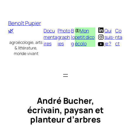
Aller
au
contenu
Benoît Pupier
LinkedIn
🌿
Docu
Photo
B
🦋
Mon
Qui
Co
Instagram
menta
graph
lo
petit dico
suis-
nta
YouTube
agroécologie, arts
ires
ies
g
écolo
je ?
ct
& littérature,
monde vivant
André Bucher,
écrivain, paysan et
planteur d’arbres