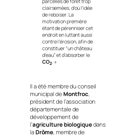
parcelles de forêt trop
clairsemées, d’où l’idée
de reboiser. La
motivation première
étant de pérenniser cet
endroit en luttant aussi
contre l’érosion, afin de
constituer “un château
d’eau” et d’absorber le
CO
.
»
2
Il a été membre du conseil
municipal de
Montfroc
,
président de l’association
départementale de
développement de
l’
agriculture biologique
dans
la
Drôme
, membre de