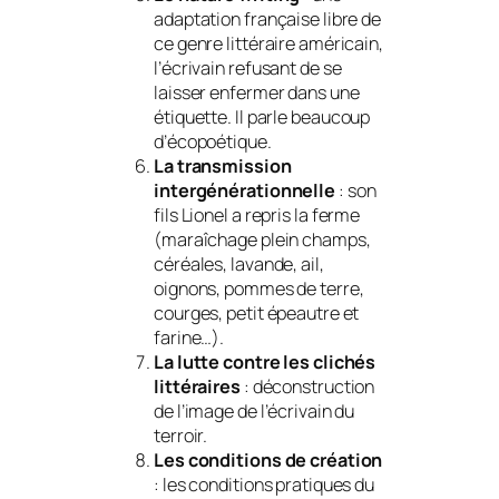
adaptation française libre de
ce genre littéraire américain,
l’écrivain refusant de se
laisser enfermer dans une
étiquette. Il parle beaucoup
d’
écopoétique
.
La transmission
intergénérationnelle
: son
fils Lionel a repris la ferme
(maraîchage plein champs,
céréales, lavande, ail,
oignons, pommes de terre,
courges, petit épeautre et
farine…).
La lutte contre les clichés
littéraires
: déconstruction
de l’image de l’écrivain du
terroir.
Les conditions de création
: les conditions pratiques du