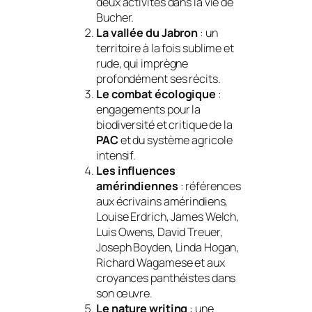
deux activités dans la vie de
Bucher.
La
vallée du Jabron
: un
territoire à la fois sublime et
rude, qui imprègne
profondément ses récits.
Le combat écologique
:
engagements pour la
biodiversité et critique de la
PAC
et du système agricole
intensif.
Les influences
amérindiennes
: références
aux écrivains amérindiens,
Louise Erdrich, James Welch,
Luis Owens, David Treuer,
Joseph Boyden, Linda Hogan,
Richard Wagamese et aux
croyances panthéistes dans
son œuvre.
Le
nature
writing
: une