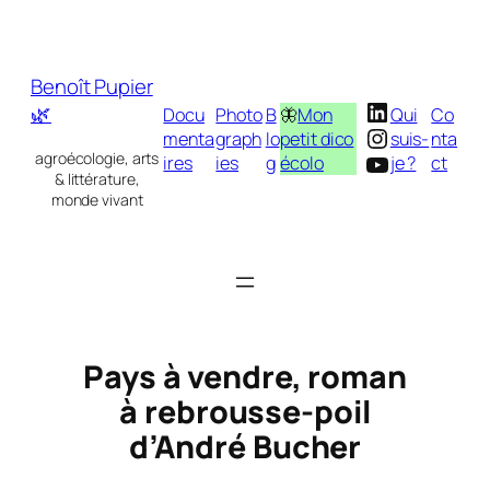
Aller
au
contenu
Benoît Pupier
LinkedIn
🌿
Docu
Photo
B
🦋
Mon
Qui
Co
Instagram
menta
graph
lo
petit dico
suis-
nta
YouTube
agroécologie, arts
ires
ies
g
écolo
je ?
ct
& littérature,
monde vivant
Pays à vendre, roman
à rebrousse-poil
d’André Bucher