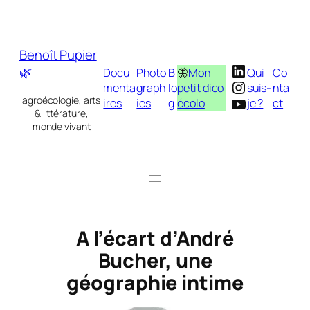
Aller
au
contenu
Benoît Pupier
LinkedIn
🌿
Docu
Photo
B
🦋
Mon
Qui
Co
Instagram
menta
graph
lo
petit dico
suis-
nta
YouTube
agroécologie, arts
ires
ies
g
écolo
je ?
ct
& littérature,
monde vivant
A l’écart d’André
Bucher, une
géographie intime