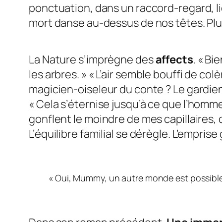
ponctuation, dans un raccord-regard, lie
mort danse au-dessus de nos têtes. Plus
La
Nature
s’imprègne des
affects
. «
Bie
les arbres.
» «
L’air semble bouffi de colè
magicien-oiseleur du conte ? Le gardie
«
Cela s’éternise jusqu’à ce que l’homm
gonflent le moindre de mes capillaires,
L’équilibre familial se dérègle. L’emprise 
«
Oui, Mummy, un autre monde est possible : il