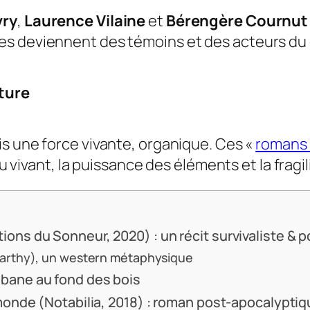
vry
,
Laurence Vilaine
et
Bérengère Cournut
es deviennent des témoins et des acteurs du 
ture
is une force vivante, organique. Ces «
romans 
e du vivant, la puissance des éléments et la fr
tions du Sonneur, 2020) : un récit survivaliste &
arthy), un western métaphysique
abane au fond des bois
u monde (Notabilia, 2018) : roman post-apocalyptiq