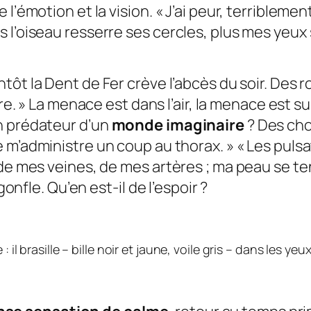
 l’émotion et la vision. «
J’ai peur, terriblemen
 l’oiseau resserre ses cercles, plus mes yeux 
ntôt la Dent de Fer crève l’abcès du soir. Des
re.
» La menace est dans l’air, la menace est sur
n prédateur d’un
monde imaginaire
? Des cho
e m’administre un coup au thorax.
» «
Les pulsa
 de mes veines, de mes artères ; ma peau se t
gonfle. Qu’en est-il de l’espoir ?
 brasille – bille noir et jaune, voile gris – dans les yeu