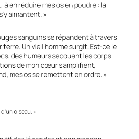
t, à en réduire mes os en poudre : la
s’y aimantent.
»
 rouges sanguins se répandent à travers
 terre. Un vieil homme surgit. Est-ce le
cs, des humeurs secouent les corps.
tions de mon cœur s’amplifient,
end, mes os se remettent en ordre.
»
x d’un oiseau.
»