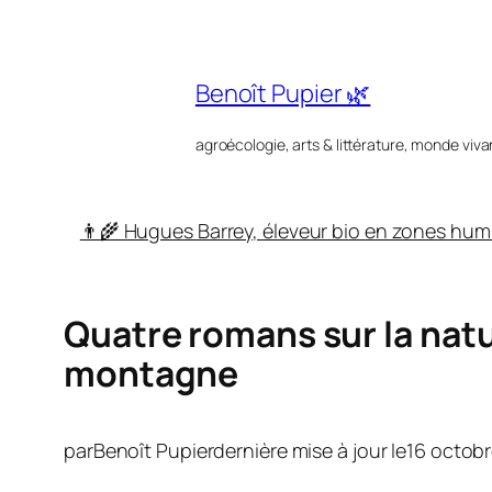
Aller
au
contenu
Benoît Pupier 🌿
agroécologie, arts & littérature, monde viva
👨‍🌾 Hugues Barrey, éleveur bio en zones hum
Quatre romans sur la natu
montagne
par
Benoît Pupier
dernière mise à jour le
16 octob