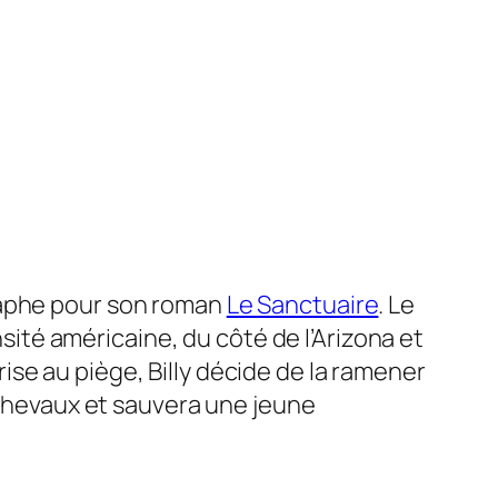
raphe pour son roman
Le Sanctuaire
.
Le
té américaine, du côté de l’Arizona et
se au piège, Billy décide de la ramener
e chevaux et sauvera une jeune