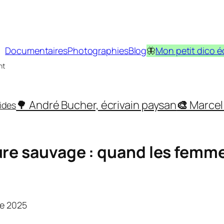
Documentaires
Photographies
Blog
🦋
Mon petit dico é
nt
🌳 André Bucher, écrivain paysan
🎨
Marcel 
ides
re sauvage : quand les femmes
re 2025