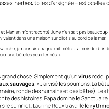
usses, herbes, toiles d’araignée – est ocellée 
.
et Maman m’ont raconté. June n’en sait pas beaucoup plu
 vivaient dans une maison sur pilotis au bord de la mer.
evanche, je connais chaque millimètre : la moindre brindill
quer une bête les yeux fermés.
»
s grand chose. Simplement qu’un
virus
rode, p
aux sauvages
. «
J’ai visé les poumons. La bêt
naire, ronde des humains et des bêtes). Les h
nte des histoires. Papa domine le Sanctuair
rs le sommet. Laurine Roux travaille le
rythm