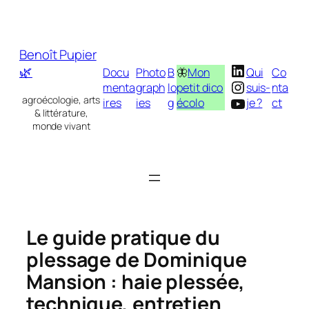
Aller
au
contenu
Benoît Pupier
LinkedIn
🌿
Docu
Photo
B
🦋
Mon
Qui
Co
Instagram
menta
graph
lo
petit dico
suis-
nta
YouTube
agroécologie, arts
ires
ies
g
écolo
je ?
ct
& littérature,
monde vivant
Le guide pratique du
plessage de Dominique
Mansion : haie plessée,
technique, entretien