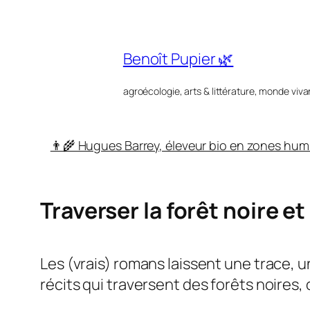
Aller
au
contenu
Benoît Pupier 🌿
agroécologie, arts & littérature, monde viva
👨‍🌾 Hugues Barrey, éleveur bio en zones hum
Traverser la forêt noire et
Les (vrais) romans laissent une trace, u
récits qui traversent des forêts noires, 