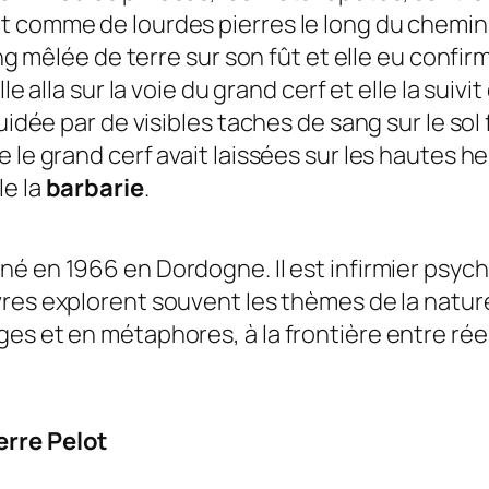
t comme de lourdes pierres le long du chemin
ang mêlée de terre sur son fût et elle eu confi
le alla sur la voie du grand cerf et elle la suiv
uidée par de visibles taches de sang sur le sol 
 le grand cerf avait laissées sur les hautes he
le la
barbarie
.
 né en 1966 en Dordogne. Il est infirmier psych
res explorent souvent les thèmes de la
natur
s et en métaphores, à la frontière entre réel 
ierre Pelot