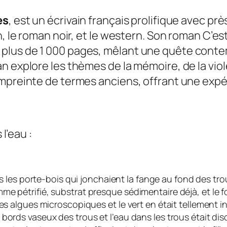
es
, est un écrivain français prolifique avec pr
n, le roman noir, et le western. Son roman
C’es
plus de 1 000 pages, mêlant une quête cont
n explore les thèmes de la mémoire, de la viol
empreinte de termes anciens, offrant une expé
 l’eau :
ous les porte-bois qui jonchaient la fange au fond des tr
e pétrifié, substrat presque sédimentaire déjà, et le fo
es algues microscopiques et le vert en était tellement in
bords vaseux des trous et l’eau dans les trous était dis