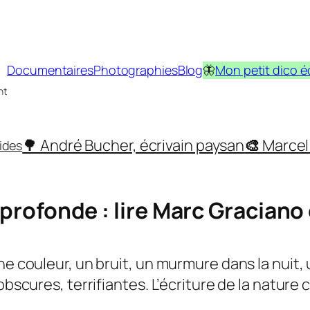
Documentaires
Photographies
Blog
🦋
Mon petit dico é
nt
🌳 André Bucher, écrivain paysan
🎨
Marcel 
ides
 profonde : lire Marc Graciano 
ne couleur, un bruit, un murmure dans la nuit, 
obscures, terrifiantes. L’écriture de la
nature
c