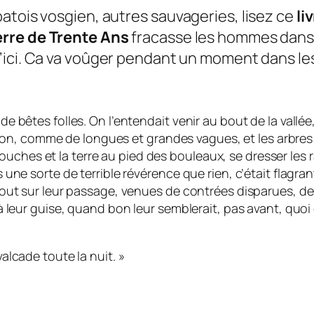
atois vosgien, autres sauvageries, lisez ce
li
rre de Trente Ans
fracasse les hommes dans l
’ici. Ca va voûger pendant un moment dans les
êtes folles. On l’entendait venir au bout de la vallée, d’
allon, comme de longues et grandes vagues, et les arbre
s souches et la terre au pied des bouleaux, se dresser le
une sorte de terrible révérence que rien, c’était flagran
tout sur leur passage, venues de contrées disparues, d
leur guise, quand bon leur semblerait, pas avant, quoi qu
lcade toute la nuit. »