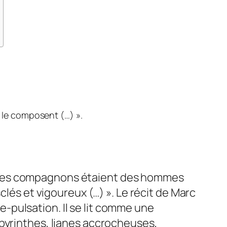
 le composent (…) ».
t et ses compagnons étaient des hommes
clés et vigoureux (…) ».
Le récit de Marc
-pulsation. Il se lit comme une
abyrinthes, lianes accrocheuses,