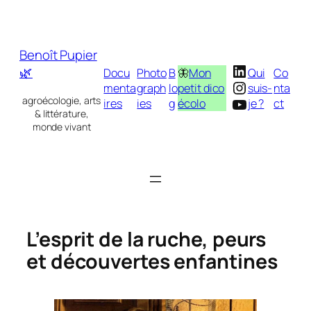
Aller
au
contenu
Benoît Pupier
LinkedIn
🌿
Docu
Photo
B
🦋
Mon
Qui
Co
Instagram
menta
graph
lo
petit dico
suis-
nta
YouTube
agroécologie, arts
ires
ies
g
écolo
je ?
ct
& littérature,
monde vivant
L’esprit de la ruche, peurs
et découvertes enfantines