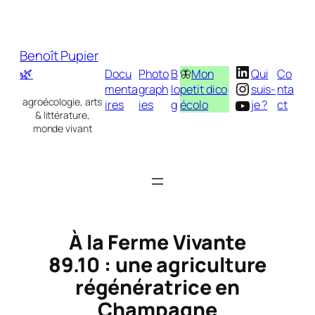
Aller
au
contenu
Benoît Pupier
LinkedIn
🌿
Docu
Photo
B
🦋
Mon
Qui
Co
Instagram
menta
graph
lo
petit dico
suis-
nta
YouTube
agroécologie, arts
ires
ies
g
écolo
je ?
ct
& littérature,
monde vivant
À la Ferme Vivante
89.10 : une agriculture
régénératrice en
Champagne