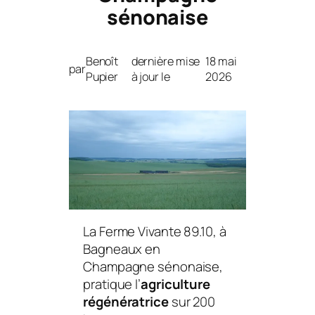
sénonaise
Benoît
dernière mise
18 mai
par
Pupier
à jour le
2026
La Ferme Vivante 89.10, à
Bagneaux en
Champagne sénonaise,
pratique l’
agriculture
régénératrice
sur 200