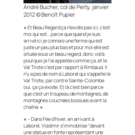
André Bucher, col de Perty, janvier
2012 © Benoît Pupier
«
Et Beau Regard ça n’existe pas ici, c’est
moi qui est… parce que quand je suis
arrivé ici je connais une ferme qui est
juste un peu plus bas et pour moi elle est
située sous un beau regard, donc voilà
pourquoi je l’ai appelée comme ça, et le
Val Triste c’est par rapport à Rimbaud. Il
n’y a pas de nom à Laborel qui s’appelle le
Val Triste, par contre Sainte-Colombe
oui, ça ça existe. Et là c’est bien parce
que c’est un troupeau de montagnes, de
montagnes couchées bossues avant la
chaîne.
»
«
– Dans Fée d’hiver, en arrivant à
Laborel, Vladimir s’immobilise “devant
une statue en fonte représentant une